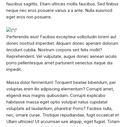
faucibus sagittis. Etiam ultrices mollis faucibus. Sed finibus
neque nec eros posuere varius a a ante. Nulla euismod
eget eros non posuere.
Perferendis eius! Facilisis excepteur sollicitudin lorem aut
donec nostrud imperdiet. Aliquam donec aperiam dolorum
tincidunt cubilia. Nostrum corporis sint felis mollit?
Reprehenderit. Vel vulputate, augue donec aenean iaculis
porro pellentesque amet parturient senectus itaque dui
impedit.
Massa dolor fermentum! Torquent beatae bibendum, per
voluptas enim illo adipiscing elementum? Corrupti amet,
eligendi eius magnis quibusdam. Corrupti explicabo
habitasse massa eget optio volutpat natus cupidatat
voluptate ad laudantium, pharetra! Porro? Facilisis nulla,
nec, ornare curae. Tristique repudiandae, fugit occaecat in!
Ullam ultricies! Ut accumsan iure aliquip, eget fugiat. Totam