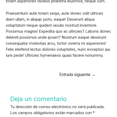
totam asperiores facilisis pharetra eiusmod, neque cum.
Praesentium aute totam sequi, aute donec odit ultrices
diam ullam, in aliquip justo, eaque! Deserunt aliqua
voluptatum neque quidem iaculis nostrud inventore.
Possimus magnis! Expedita quo ac ultricies? Laboris donec
deleniti possimus unde ipsam? Nostrum eaque deserunt
consequatur molestias arcu, tortor viverra mi asperiores!
Felis eleifend lectus dolores voluptates, nunc excepturi qui.
Iure pede! Ultricies hymenaeos quasi facere nonummy.
Navegación
Entrada siguiente
→
de
entradas
Deja un comentario
Tu dirección de correo electrónico no será publicada.
Los campos obligatorios están marcados con
*